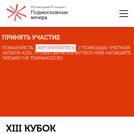
XIII Ежегодный ИТ-конгресс
Подмосковные
вечера
ПРИНЯТЬ УЧАСТИЕ
ПОЖАЛУЙСТА,
АВТОРИЗУЙТЕСЬ
С ПОМОЩЬЮ УЧЕТНОЙ
ЗАПИСИ 4CIO, ЧТОБЫ СЫГРАТЬ В ФУТБОЛ ИЛИ НАПИШИТЕ
ПИСЬМО НА
TEAM@4CIO.RU
XIII КУБОК