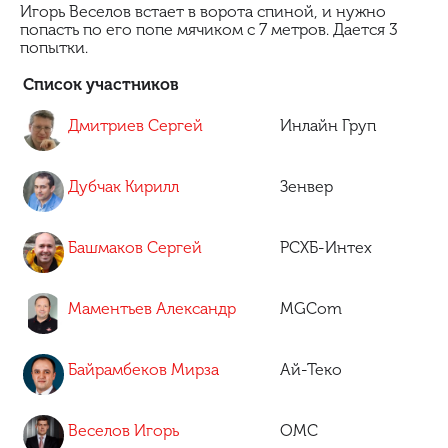
Игорь Веселов встает в ворота спиной, и нужно
попасть по его попе мячиком с 7 метров. Дается 3
попытки.
Список участников
Дмитриев Сергей
Инлайн Груп
Дубчак Кирилл
Зенвер
Башмаков Сергей
РСХБ-Интех
Маментьев Александр
MGCom
Байрамбеков Мирза
Ай-Теко
Веселов Игорь
ОМС