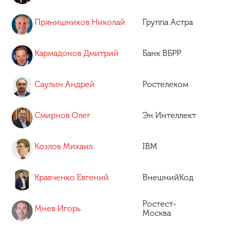
Прянишников Николай
Группа Астра
Кармадонов Дмитрий
Банк ВБРР
Саулин Андрей
Ростелеком
Смирнов Олег
Эн Интеллект
Козлов Михаил
IBM
Кравченко Евгений
ВнешнийКод
Ростест-
Мнев Игорь
Москва