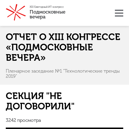
XIII Ежегодный ИТ-конгресс
Подмосковные
вечера
ОТЧЕТ О XIII КОНГРЕССЕ
«ПОДМОСКОВНЫЕ
ВЕЧЕРА»
Пленарное заседание №1 "Технологические тренды
С
2019"
СЕКЦИЯ "НЕ
ДОГОВОРИЛИ"
3242 просмотра