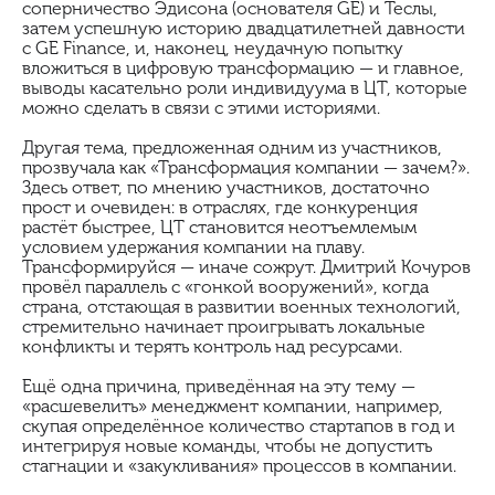
соперничество Эдисона (основателя GE) и Теслы,
затем успешную историю двадцатилетней давности
с GE Finance, и, наконец, неудачную попытку
вложиться в цифровую трансформацию — и главное,
выводы касательно роли индивидуума в ЦТ, которые
можно сделать в связи с этими историями.
Другая тема, предложенная одним из участников,
прозвучала как «Трансформация компании — зачем?».
Здесь ответ, по мнению участников, достаточно
прост и очевиден: в отраслях, где конкуренция
растёт быстрее, ЦТ становится неотъемлемым
условием удержания компании на плаву.
Трансформируйся — иначе сожрут. Дмитрий Кочуров
провёл параллель с «гонкой вооружений», когда
страна, отстающая в развитии военных технологий,
стремительно начинает проигрывать локальные
конфликты и терять контроль над ресурсами.
Ещё одна причина, приведённая на эту тему —
«расшевелить» менеджмент компании, например,
скупая определённое количество стартапов в год и
интегрируя новые команды, чтобы не допустить
стагнации и «закукливания» процессов в компании.