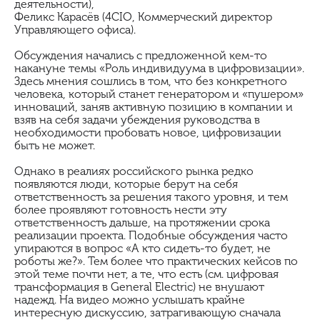
деятельности),
Феликс Карасёв (4CIO, Коммерческий директор
Управляющего офиса).
Обсуждения начались с предложенной кем-то
накануне темы «Роль индивидуума в цифровизации».
Здесь мнения сошлись в том, что без конкретного
человека, который станет генератором и «пушером»
инноваций, заняв активную позицию в компании и
взяв на себя задачи убеждения руководства в
необходимости пробовать новое, цифровизации
быть не может.
Однако в реалиях российского рынка редко
появляются люди, которые берут на себя
ответственность за решения такого уровня, и тем
более проявляют готовность нести эту
ответственность дальше, на протяжении срока
реализации проекта. Подобные обсуждения часто
упираются в вопрос «А кто сидеть-то будет, не
роботы же?». Тем более что практических кейсов по
этой теме почти нет, а те, что есть (см. цифровая
трансформация в General Electric) не внушают
надежд. На видео можно услышать крайне
интересную дискуссию, затрагивающую сначала