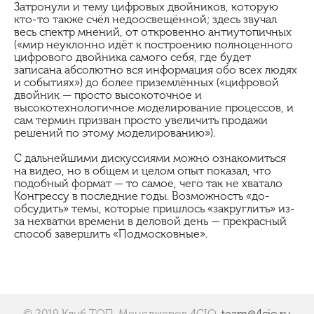
Затронули и тему цифровых двойников, которую
кто-то также счёл недоосвещённой; здесь звучал
весь спектр мнений, от откровенно антиутопичных
(«мир неуклонно идёт к построению полноценного
цифрового двойника самого себя, где будет
записана абсолютно вся информация обо всех людях
и событиях») до более приземлённых («цифровой
двойник — просто высокоточное и
высокотехнологичное моделирование процессов, и
сам термин призван просто увеличить продажи
решений по этому моделированию»).
С дальнейшими дискуссиями можно ознакомиться
на видео, но в общем и целом опыт показал, что
подобный формат — то самое, чего так не хватало
Конгрессу в последние годы. Возможность «до-
обсудить» темы, которые пришлось «закруглить» из-
за нехватки времени в деловой день — прекрасный
способ завершить «Подмосковные».
© 2019 Клуб ТОП-Менеджеров 4CIO.
team@4cio.ru